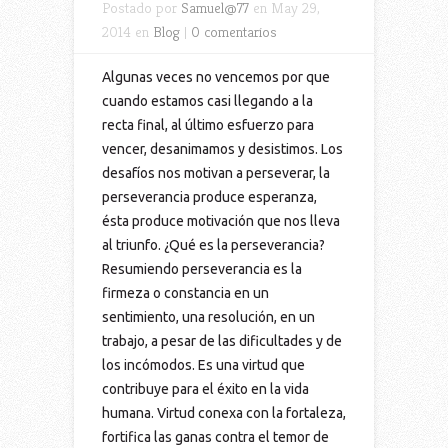
Postado por
Samuel@77
en May 29,
2014 en
Blog
|
0 comentarios
Algunas veces no vencemos por que
cuando estamos casi llegando a la
recta final, al último esfuerzo para
vencer, desanimamos y desistimos. Los
desafíos nos motivan a perseverar, la
perseverancia produce esperanza,
ésta produce motivación que nos lleva
al triunfo. ¿Qué es la perseverancia?
Resumiendo perseverancia es la
firmeza o constancia en un
sentimiento, una resolución, en un
trabajo, a pesar de las dificultades y de
los incómodos. Es una virtud que
contribuye para el éxito en la vida
humana. Virtud conexa con la fortaleza,
fortifica las ganas contra el temor de