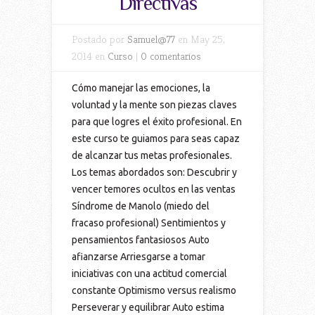
Directivas
Postado por
Samuel@77
en May 25,
2014 en
Curso
|
0 comentarios
Cómo manejar las emociones, la
voluntad y la mente son piezas claves
para que logres el éxito profesional. En
este curso te guiamos para seas capaz
de alcanzar tus metas profesionales.
Los temas abordados son: Descubrir y
vencer temores ocultos en las ventas
Síndrome de Manolo (miedo del
fracaso profesional) Sentimientos y
pensamientos fantasiosos Auto
afianzarse Arriesgarse a tomar
iniciativas con una actitud comercial
constante Optimismo versus realismo
Perseverar y equilibrar Auto estima