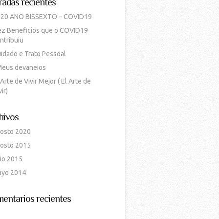
radas recientes
020 ANO BISSEXTO – COVID19
z Beneficios que o COVID19
ntribuiu
idado e Trato Pessoal
eus devaneios
 Arte de Vivir Mejor ( El Arte de
vir)
hivos
osto 2020
osto 2015
lio 2015
ayo 2014
entarios recientes