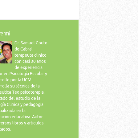
e mi
Dr. Samuel Couto
de Cabral
terapeuta clinico
con casi 30 años
de experiencia.
r en Psicología Escolar y
rollo por la UCM.
rolla su técnica de la
eutica Teo psicoterapia,
tado del estudio de la
gía Clinica y pedagogia
ializada en la
tación educativa. Autor
versos libros y articulos
cados.