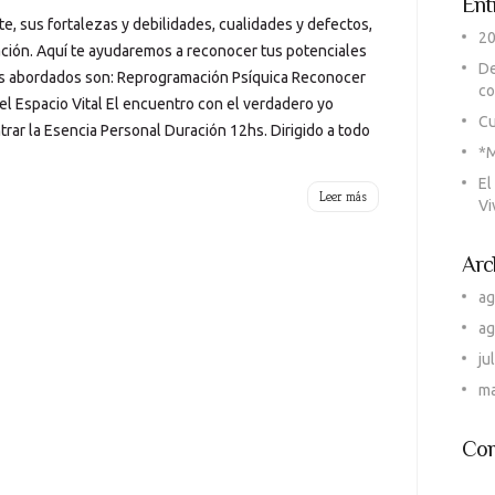
Ent
 sus fortalezas y debilidades, cualidades y defectos,
2
ación. Aquí te ayudaremos a reconocer tus potenciales
De
emas abordados son: Reprogramación Psíquica Reconocer
co
l Espacio Vital El encuentro con el verdadero yo
Cu
trar la Esencia Personal Duración 12hs. Dirigido a todo
*M
El
Leer más
Vi
Arc
ag
ag
ju
m
Com