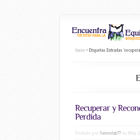
Inicio
»
Etiquetas Entradas
"
recupera
E
Recuperar y Reconq
Perdida
Postado por
Samuel@77
en May 2