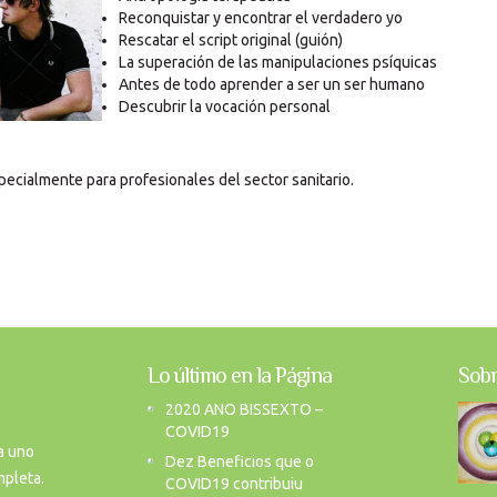
Reconquistar y encontrar el verdadero yo
Rescatar el script original (guión)
La superación de las manipulaciones psíquicas
Antes de todo aprender a ser un ser humano
Descubrir la vocación personal
specialmente para profesionales del sector sanitario.
Lo último en la Página
Sobr
2020 ANO BISSEXTO –
COVID19
a uno
Dez Beneficios que o
mpleta.
COVID19 contribuiu