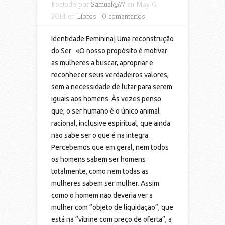
Postado por
Samuel@77
en May 6,
2014 en
Libros
|
0 comentarios
Identidade Feminina| Uma reconstrução
do Ser «O nosso propósito é motivar
as mulheres a buscar, apropriar e
reconhecer seus verdadeiros valores,
sem a necessidade de lutar para serem
iguais aos homens. Às vezes penso
que, o ser humano é o único animal
racional, inclusive espiritual, que ainda
não sabe ser o que é na integra.
Percebemos que em geral, nem todos
os homens sabem ser homens
totalmente, como nem todas as
mulheres sabem ser mulher. Assim
como o homem não deveria ver a
mulher com “objeto de liquidação”, que
está na “vitrine com preço de oferta”, a